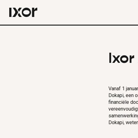
Ixor
Vanaf 1 janua
Dokapi, een o
financiële do
vereenvoudigt
samenwerking 
Dokapi, wete