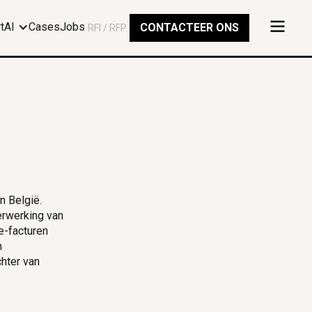
rtAI
Cases
Jobs
CONTACTEER ONS
RFI / RFP
n België.
erwerking van
e-facturen
n
hter van