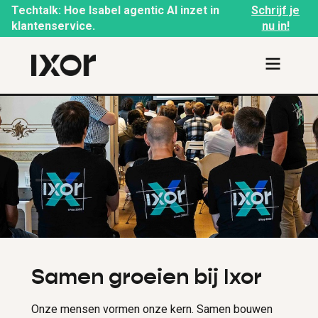
Techtalk: Hoe Isabel agentic AI inzet in
Schrijf je
klantenservice.
nu in!
Samen groeien bij Ixor
Onze mensen vormen onze kern. Samen bouwen