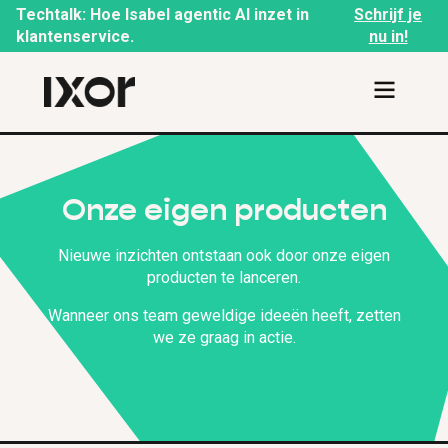
Techtalk: Hoe Isabel agentic AI inzet in
Schrijf je
klantenservice.
nu in!
Onze eigen producten
Nieuwe inzichten ontstaan ook door onze eigen
producten te lanceren.
Wanneer ons team geweldige ideeën heeft, zetten
we ze graag in actie.