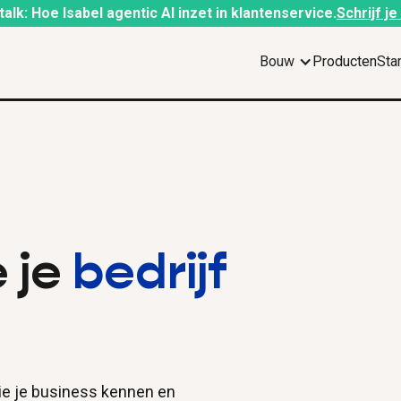
alk: Hoe Isabel agentic AI inzet in klantenservice.
Schrijf je 
Bouw
Producten
Sta
 je
bedrijf
ie je business kennen en