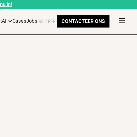
nu in!
rtAI
Cases
Jobs
CONTACTEER ONS
RFI / RFP