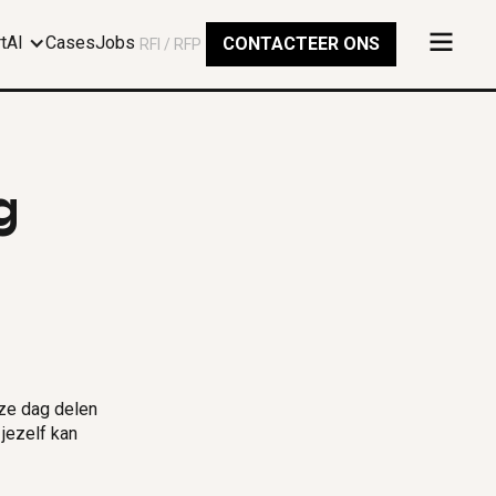
rtAI
Cases
Jobs
CONTACTEER ONS
RFI / RFP
g
eze dag delen
 jezelf kan