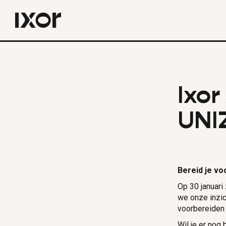
Ixor
UNI
Bereid je vo
Op 30 januari
we onze inzich
voorbereiden 
Wil je er nog b